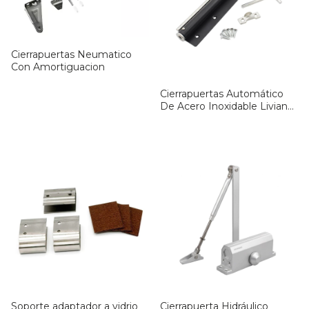
Cierrapuertas Neumatico
Con Amortiguacion
Cierrapuertas Automático
De Acero Inoxidable Liviano,
Resistente y con Muelle
ajustable
Soporte adaptador a vidrio
Cierrapuerta Hidráulico