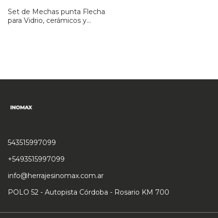
Set de Mechas punta Flecha
para Vidrio, cerámicos y
porcelanato - 4, 5, 6, 8,
10mm
543515997099
+5493515997099
info@herrajesinomax.com.ar
POLO 52 - Autopista Córdoba - Rosario KM 700